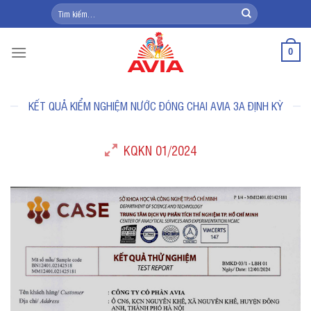
Skip
Tìm
kiếm:
to
content
0
KẾT QUẢ KIỂM NGHIỆM NƯỚC ĐÓNG CHAI AVIA 3A ĐỊNH KỲ
KQKN 01/2024