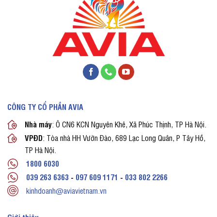
CÔNG TY CỔ PHẦN AVIA
Nhà máy
: Ô CN6 KCN Nguyên Khê, Xã Phúc Thịnh, TP Hà Nội.
VPĐD
: Tòa nhà HH Vườn Đào, 689 Lạc Long Quân, P Tây Hồ,
TP Hà Nội.
1800 6030
039 263 6363
-
097 609 1171
-
033 802 2266
kinhdoanh@aviavietnam.vn
Giới thiệu