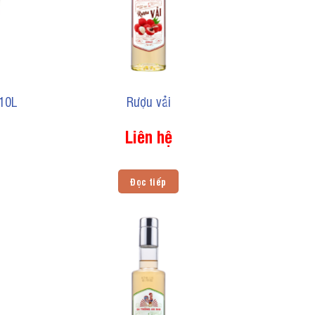
 10L
Rượu vải
Liên hệ
Đọc tiếp