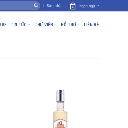
Ngôn ngữ
Đăng nhập
0
GUE
TIN TỨC
THƯ VIỆN
HỖ TRỢ
LIÊN HỆ