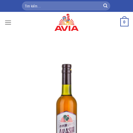
Skip
Tìm
kiếm:
to
content
0