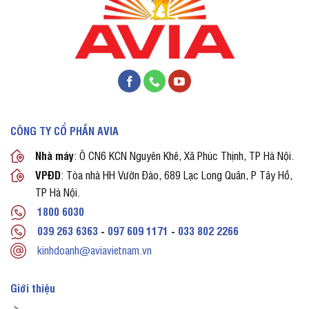
CÔNG TY CỔ PHẦN AVIA
Nhà máy
: Ô CN6 KCN Nguyên Khê, Xã Phúc Thịnh, TP Hà Nội.
VPĐD
: Tòa nhà HH Vườn Đào, 689 Lạc Long Quân, P Tây Hồ,
TP Hà Nội.
1800 6030
039 263 6363
-
097 609 1171
-
033 802 2266
kinhdoanh@aviavietnam.vn
Giới thiệu