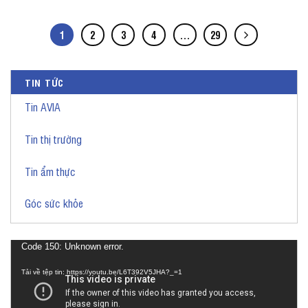
1
2
3
4
…
29
TIN TỨC
Tin AVIA
Tin thị trường
Tin ẩm thực
Góc sức khỏe
Trình
Code 150: Unknown error.
chơi
Tải về tệp tin: https://youtu.be/L6T392V5JHA?_=1
Video