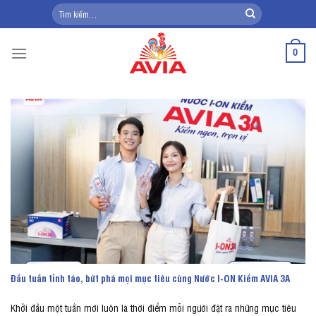
Skip
Tìm
kiếm:
to
content
0
Đầu tuần tỉnh táo, bứt phá mọi mục tiêu cùng Nước I-ON Kiềm AVIA 3A
Khởi đầu một tuần mới luôn là thời điểm mỗi người đặt ra những mục tiêu