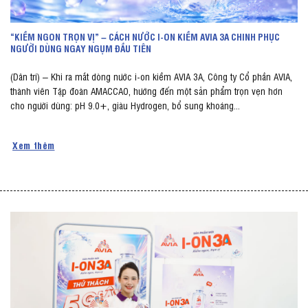
“KIỀM NGON TRỌN VỊ” – CÁCH NƯỚC I-ON KIỀM AVIA 3A CHINH PHỤC
NGƯỜI DÙNG NGAY NGỤM ĐẦU TIÊN
(Dân trí) – Khi ra mắt dòng nước i-on kiềm AVIA 3A, Công ty Cổ phần AVIA,
thành viên Tập đoàn AMACCAO, hướng đến một sản phẩm trọn vẹn hơn
cho người dùng: pH 9.0+, giàu Hydrogen, bổ sung khoáng...
Xem thêm