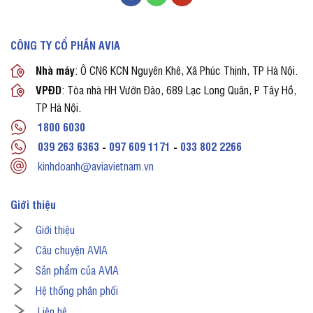
CÔNG TY CỔ PHẦN AVIA
Nhà máy
: Ô CN6 KCN Nguyên Khê, Xã Phúc Thịnh, TP Hà Nội.
VPĐD
: Tòa nhà HH Vườn Đào, 689 Lạc Long Quân, P Tây Hồ,
TP Hà Nội.
1800 6030
039 263 6363
-
097 609 1171
-
033 802 2266
kinhdoanh@aviavietnam.vn
Giới thiệu
Giới thiệu
Câu chuyện AVIA
Sản phẩm của AVIA
Hệ thống phân phối
Liên hệ