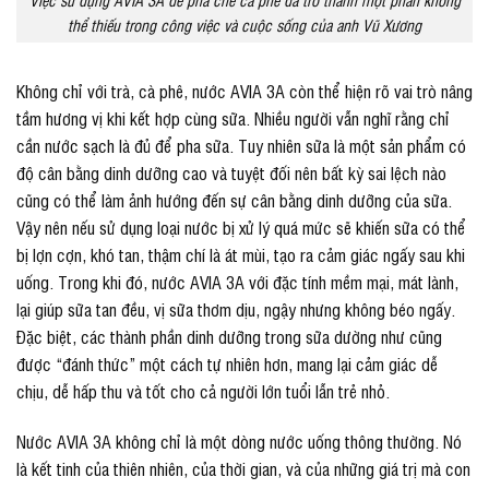
thể thiếu trong công việc và cuộc sống của anh Vũ Xương
Không chỉ với trà, cà phê, nước AVIA 3A còn thể hiện rõ vai trò nâng
tầm hương vị khi kết hợp cùng sữa. Nhiều người vẫn nghĩ rằng chỉ
cần nước sạch là đủ để pha sữa. Tuy nhiên sữa là một sản phẩm có
độ cân bằng dinh dưỡng cao và tuyệt đối nên bất kỳ sai lệch nào
cũng có thể làm ảnh hướng đến sự cân bằng dinh dưỡng của sữa.
Vậy nên nếu sử dụng loại nước bị xử lý quá mức sẽ khiến sữa có thể
bị lợn cợn, khó tan, thậm chí là át mùi, tạo ra cảm giác ngấy sau khi
uống. Trong khi đó, nước AVIA 3A với đặc tính mềm mại, mát lành,
lại giúp sữa tan đều, vị sữa thơm dịu, ngậy nhưng không béo ngấy.
Đặc biệt, các thành phần dinh dưỡng trong sữa dường như cũng
được “đánh thức” một cách tự nhiên hơn, mang lại cảm giác dễ
chịu, dễ hấp thu và tốt cho cả người lớn tuổi lẫn trẻ nhỏ.
Nước AVIA 3A không chỉ là một dòng nước uống thông thường. Nó
là kết tinh của thiên nhiên, của thời gian, và của những giá trị mà con