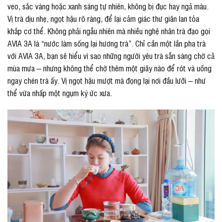
veo, sắc vàng hoặc xanh sáng tự nhiên, không bị đục hay ngả màu.
Vị trà dịu nhẹ, ngọt hậu rõ ràng, để lại cảm giác thư giãn lan tỏa
khắp cơ thể. Không phải ngẫu nhiên mà nhiều nghệ nhân trà đạo gọi
AVIA 3A là “nước làm sống lại hương trà”. Chỉ cần một lần pha trà
với AVIA 3A, bạn sẽ hiểu vì sao những người yêu trà sẵn sàng chờ cả
mùa mưa – nhưng không thể chờ thêm một giây nào để rót và uống
ngay chén trà ấy. Vị ngọt hậu mượt mà đọng lại nơi đầu lưỡi – như
thể vừa nhấp một ngụm ký ức xưa.