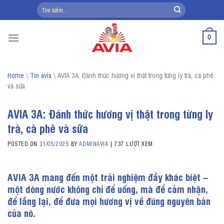
Skip
Tìm
kiếm:
to
content
0
Home
\
Tin avia
\
AVIA 3A: Đánh thức hương vị thật trong từng ly trà, cà phê
và sữa
AVIA 3A: Đánh thức hương vị thật trong từng ly
trà, cà phê và sữa
POSTED ON
31/05/2025
BY
ADMINAVIA
|
737 LƯỢT XEM
AVIA 3A mang đến một trải nghiệm đầy khác biệt –
một dòng nước không chỉ để uống, mà để cảm nhận,
để lắng lại, để đưa mọi hương vị về đúng nguyên bản
của nó.