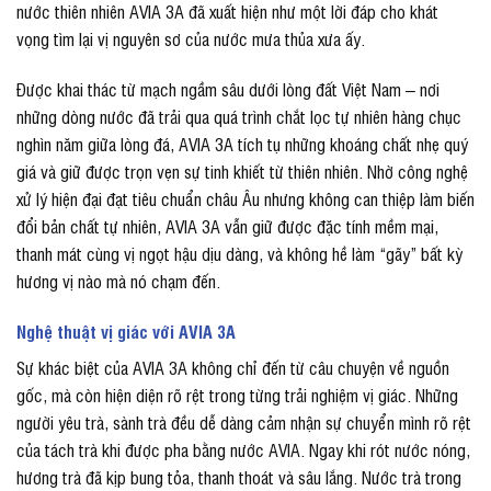
nước thiên nhiên AVIA 3A đã xuất hiện như một lời đáp cho khát
vọng tìm lại vị nguyên sơ của nước mưa thủa xưa ấy.
Được khai thác từ mạch ngầm sâu dưới lòng đất Việt Nam – nơi
những dòng nước đã trải qua quá trình chắt lọc tự nhiên hàng chục
nghìn năm giữa lòng đá, AVIA 3A tích tụ những khoáng chất nhẹ quý
giá và giữ được trọn vẹn sự tinh khiết từ thiên nhiên. Nhờ công nghệ
xử lý hiện đại đạt tiêu chuẩn châu Âu nhưng không can thiệp làm biến
đổi bản chất tự nhiên, AVIA 3A vẫn giữ được đặc tính mềm mại,
thanh mát cùng vị ngọt hậu dịu dàng, và không hề làm “gãy” bất kỳ
hương vị nào mà nó chạm đến.
Nghệ thuật vị giác với AVIA 3A
Sự khác biệt của AVIA 3A không chỉ đến từ câu chuyện về nguồn
gốc, mà còn hiện diện rõ rệt trong từng trải nghiệm vị giác. Những
người yêu trà, sành trà đều dễ dàng cảm nhận sự chuyển mình rõ rệt
của tách trà khi được pha bằng nước AVIA. Ngay khi rót nước nóng,
hương trà đã kịp bung tỏa, thanh thoát và sâu lắng. Nước trà trong