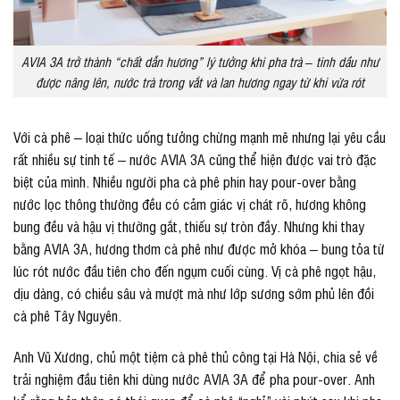
AVIA 3A trở thành “chất dẫn hương” lý tưởng khi pha trà – tinh dầu như
được nâng lên, nước trà trong vắt và lan hương ngay từ khi vừa rót
Với cà phê – loại thức uống tưởng chừng mạnh mẽ nhưng lại yêu cầu
rất nhiều sự tinh tế – nước AVIA 3A cũng thể hiện được vai trò đặc
biệt của mình. Nhiều người pha cà phê phin hay pour-over bằng
nước lọc thông thường đều có cảm giác vị chát rõ, hương không
bung đều và hậu vị thường gắt, thiếu sự tròn đầy. Nhưng khi thay
bằng AVIA 3A, hương thơm cà phê như được mở khóa – bung tỏa từ
lúc rót nước đầu tiên cho đến ngụm cuối cùng. Vị cà phê ngọt hậu,
dịu dàng, có chiều sâu và mượt mà như lớp sương sớm phủ lên đồi
cà phê Tây Nguyên.
Anh Vũ Xương, chủ một tiệm cà phê thủ công tại Hà Nội, chia sẻ về
trải nghiệm đầu tiên khi dùng nước AVIA 3A để pha pour-over. Anh