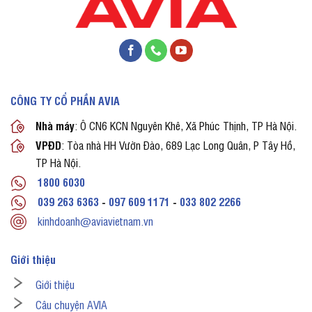
CÔNG TY CỔ PHẦN AVIA
Nhà máy
: Ô CN6 KCN Nguyên Khê, Xã Phúc Thịnh, TP Hà Nội.
VPĐD
: Tòa nhà HH Vườn Đào, 689 Lạc Long Quân, P Tây Hồ,
TP Hà Nội.
1800 6030
039 263 6363
-
097 609 1171
-
033 802 2266
kinhdoanh@aviavietnam.vn
Giới thiệu
Giới thiệu
Câu chuyện AVIA