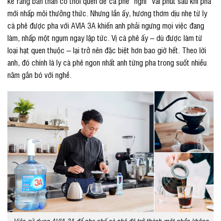
kể rằng bản thân có thói quen để cà phê “nghỉ” vài phút sau khi pha
mới nhấp môi thưởng thức. Nhưng lần ấy, hương thơm dịu nhẹ từ ly
cà phê được pha với AVIA 3A khiến anh phải ngưng mọi việc đang
làm, nhấp một ngụm ngay lập tức. Vị cà phê ấy – dù được làm từ
loại hạt quen thuộc – lại trở nên đặc biệt hơn bao giờ hết. Theo lời
anh, đó chính là ly cà phê ngon nhất anh từng pha trong suốt nhiều
năm gắn bó với nghề.
Việc sử dụng AVIA 3A để pha chế cà phê đã trở thành một phần không