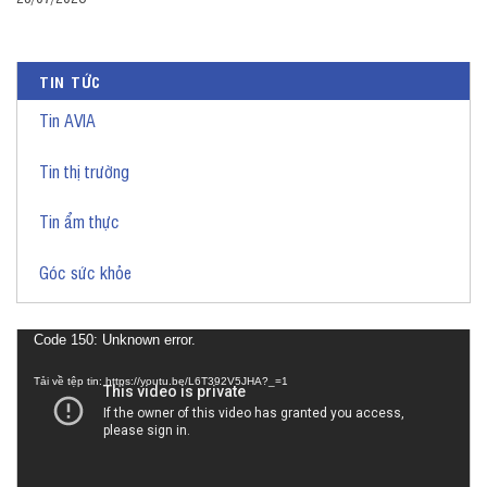
TIN TỨC
Tin AVIA
Tin thị trường
Tin ẩm thực
Góc sức khỏe
Trình
Code 150: Unknown error.
chơi
Tải về tệp tin: https://youtu.be/L6T392V5JHA?_=1
Video