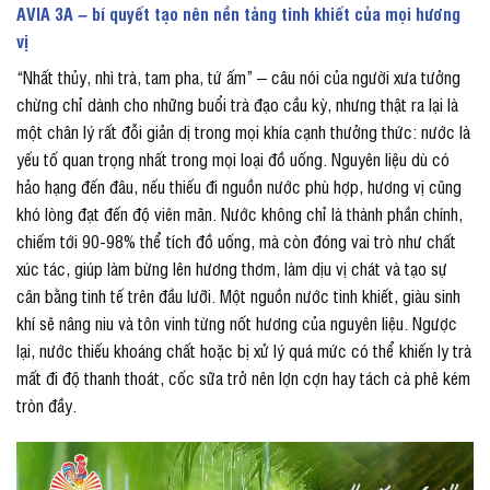
AVIA 3A – bí quyết tạo nên nền tảng tinh khiết của mọi hương
vị
“Nhất thủy, nhì trà, tam pha, tứ ấm” – câu nói của người xưa tưởng
chừng chỉ dành cho những buổi trà đạo cầu kỳ, nhưng thật ra lại là
một chân lý rất đỗi giản dị trong mọi khía cạnh thưởng thức: nước là
yếu tố quan trọng nhất trong mọi loại đồ uống. Nguyên liệu dù có
hảo hạng đến đâu, nếu thiếu đi nguồn nước phù hợp, hương vị cũng
khó lòng đạt đến độ viên mãn. Nước không chỉ là thành phần chính,
chiếm tới 90-98% thể tích đồ uống, mà còn đóng vai trò như chất
xúc tác, giúp làm bừng lên hương thơm, làm dịu vị chát và tạo sự
cân bằng tinh tế trên đầu lưỡi. Một nguồn nước tinh khiết, giàu sinh
khí sẽ nâng niu và tôn vinh từng nốt hương của nguyên liệu. Ngược
lại, nước thiếu khoáng chất hoặc bị xử lý quá mức có thể khiến ly trà
mất đi độ thanh thoát, cốc sữa trở nên lợn cợn hay tách cà phê kém
tròn đầy.