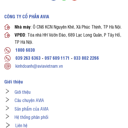
CÔNG TY CỔ PHẦN AVIA
Nhà máy
: Ô CN6 KCN Nguyên Khê, Xã Phúc Thịnh, TP Hà Nội.
VPĐD
: Tòa nhà HH Vườn Đào, 689 Lạc Long Quân, P Tây Hồ,
TP Hà Nội.
1800 6030
039 263 6363
-
097 609 1171
-
033 802 2266
kinhdoanh@aviavietnam.vn
Giới thiệu
Giới thiệu
Câu chuyện AVIA
Sản phẩm của AVIA
Hệ thống phân phối
Liên hệ