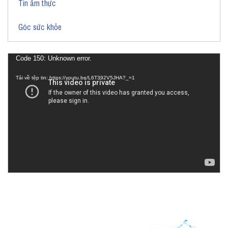
Tin ẩm thực
Góc sức khỏe
Trình
Code 150: Unknown error.
chơi
Tải về tệp tin: https://youtu.be/L6T392V5JHA?_=1
Video