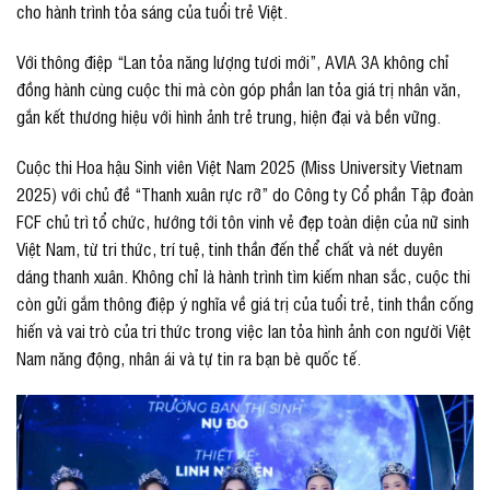
cho hành trình tỏa sáng của tuổi trẻ Việt.
Với thông điệp “Lan tỏa năng lượng tươi mới”, AVIA 3A không chỉ
đồng hành cùng cuộc thi mà còn góp phần lan tỏa giá trị nhân văn,
gắn kết thương hiệu với hình ảnh trẻ trung, hiện đại và bền vững.
Cuộc thi Hoa hậu Sinh viên Việt Nam 2025 (Miss University Vietnam
2025) với chủ đề “Thanh xuân rực rỡ” do Công ty Cổ phần Tập đoàn
FCF chủ trì tổ chức, hướng tới tôn vinh vẻ đẹp toàn diện của nữ sinh
Việt Nam, từ tri thức, trí tuệ, tinh thần đến thể chất và nét duyên
dáng thanh xuân. Không chỉ là hành trình tìm kiếm nhan sắc, cuộc thi
còn gửi gắm thông điệp ý nghĩa về giá trị của tuổi trẻ, tinh thần cống
hiến và vai trò của tri thức trong việc lan tỏa hình ảnh con người Việt
Nam năng động, nhân ái và tự tin ra bạn bè quốc tế.