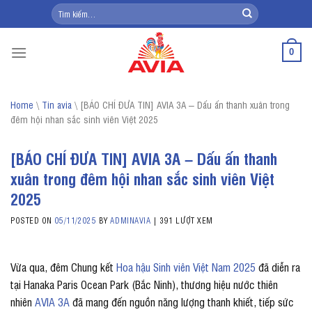
Skip
Tìm
kiếm:
to
content
0
Home
\
Tin avia
\
[BÁO CHÍ ĐƯA TIN] AVIA 3A – Dấu ấn thanh xuân trong
đêm hội nhan sắc sinh viên Việt 2025
[BÁO CHÍ ĐƯA TIN] AVIA 3A – Dấu ấn thanh
xuân trong đêm hội nhan sắc sinh viên Việt
2025
POSTED ON
05/11/2025
BY
ADMINAVIA
|
391 LƯỢT XEM
Vừa qua, đêm Chung kết
Hoa hậu Sinh viên Việt Nam 2025
đã diễn ra
tại Hanaka Paris Ocean Park (Bắc Ninh), thương hiệu nước thiên
nhiên
AVIA 3A
đã mang đến nguồn năng lượng thanh khiết, tiếp sức