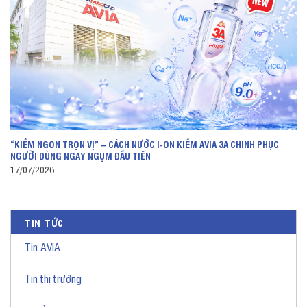
“KIỀM NGON TRỌN VỊ” – CÁCH NƯỚC I-ON KIỀM AVIA 3A CHINH PHỤC
NGƯỜI DÙNG NGAY NGỤM ĐẦU TIÊN
17/07/2026
TIN TỨC
Tin AVIA
Tin thị trường