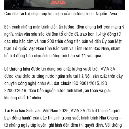
Các nhà tài trợ nhận cúp lưu niệm của chương trình. Nguồn: Avia
Bên cạnh những màn trình diễn ấn tượng, đêm chung kết còn mang ý
nghĩa nhân văn sâu sắc khi Ban tổ chức đã trao hơn 1,4 tỷ đồng từ
các nhà hảo tâm và hơn 200 triệu đồng tiền bán vé đến Ủy ban Mặt
trận Tổ quốc Việt Nam tỉnh Bắc Ninh và Tỉnh Đoàn Bắc Ninh, nhằm
hỗ trợ đồng bào chịu ảnh hưởng bởi bão số 11 vừa qua.
Là thương hiệu được tin dùng bởi chất lượng vượt trội, AVIA 3A
được khai thác từ tầng nước ngầm sâu tại Hà Nội, sản xuất trên dây
chuyền công nghệ châu Âu, đạt chuẩn ISO 9001:2015, ISO
22000:2018, đảm bảo nguồn nước tinh khiết, an toàn và giàu
khoáng chất tự nhiên.
Tại Hoa hậu Sinh viên Việt Nam 2025, AVIA 3A đã trở thành “người
bạn đồng hành” của các thí sinh trong suốt hành trình Nhà Chung –
từ những ngày tập luyện, ghi hình đến đêm thi quyết định. Với thông