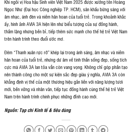
Khi ngôi vị Hoa hậu Sinh viên Việt Nam 2025 được xướng tên Hoàng
Ngọc Như (Đại học Công nghiệp TP. HCM), sân khấu bừng sáng với
âm nhạc, ánh đèn và niềm hân hoan của tuổi trẻ. Trong khoảnh khắc
ấy, hình ảnh AVIA 3A hiện lên như biểu tượng của sự đồng hành,
thầm lặng nhưng bền bỉ, tiếp thêm sức mạnh cho thế hệ trẻ Việt Nam
trên hành trình theo đuổi ước mơ.
Đêm “Thanh xuân rực rỡ” khép lại trong ánh sáng, âm nhạc và niềm
hân hoan của tuổi trẻ, nhưng dư âm về tinh thần sống đẹp, sống tích
cực mà AVIA 3A lan tỏa vẫn còn vang vọng. Không chỉ góp phần tạo
nên thành công cho một sự kiện sắc đẹp giàu ý nghĩa, AVIA 3A còn
khẳng định vị thế của một thương hiệu gắn liền với năng lượng tươi
mới, bền vững và nhân văn, tiếp tục đồng hành cùng thế hệ trẻ Việt
Nam trên hành trình chinh phục những đỉnh cao mới.
Nguồn: Tạp chí Kinh tế & tiêu dùng