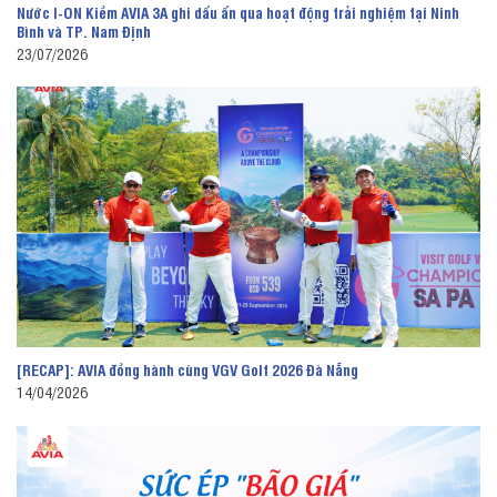
Nước I-ON Kiềm AVIA 3A ghi dấu ấn qua hoạt động trải nghiệm tại Ninh
Bình và TP. Nam Định
23/07/2026
[RECAP]: AVIA đồng hành cùng VGV Golf 2026 Đà Nẵng
14/04/2026