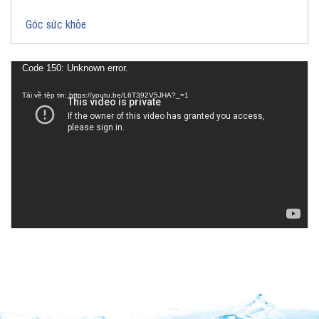
Góc sức khỏe
Trình
Code 150: Unknown error.
chơi
Tải về tệp tin: https://youtu.be/L6T392V5JHA?_=1
Video