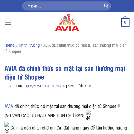
Skip
Tìm
kiếm:
to
content
0
Home
\
Tin thị trường
\
AVIA đã chính thức có mặt tại sàn thương mại điện
tử Shopee
AVIA đã chính thức có mặt tại sàn thương mại
điện tử Shopee
POSTED ON
31/08/2024
BY
ADMINAVIA
|
985 LƯỢT XEM
AVIA
đã chính thức có mặt tại sàn thương mại điện tử Shopee !!
[VÔ VÀN CÁC ƯU ĐÃI ĐANG ĐÓN CHỜ BẠN]
Cả nhà còn chần chờ gì nữa, đặt hàng ngay để tận hưởng hương