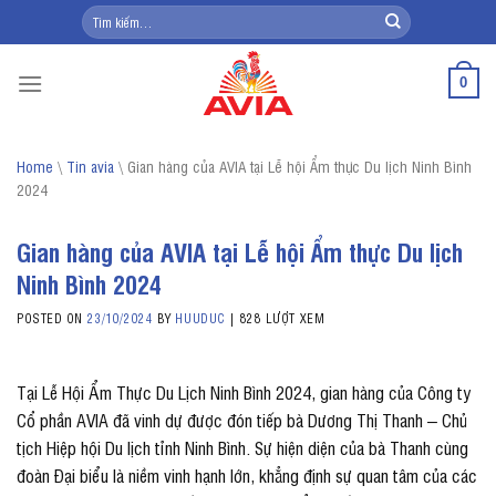
Skip
Tìm
kiếm:
to
content
0
Home
\
Tin avia
\
Gian hàng của AVIA tại Lễ hội Ẩm thực Du lịch Ninh Bình
2024
Gian hàng của AVIA tại Lễ hội Ẩm thực Du lịch
Ninh Bình 2024
POSTED ON
23/10/2024
BY
HUUDUC
|
828 LƯỢT XEM
Tại Lễ Hội Ẩm Thực Du Lịch Ninh Bình 2024, gian hàng của Công ty
Cổ phần AVIA đã vinh dự được đón tiếp bà Dương Thị Thanh – Chủ
tịch Hiệp hội Du lịch tỉnh Ninh Bình. Sự hiện diện của bà Thanh cùng
đoàn Đại biểu là niềm vinh hạnh lớn, khẳng định sự quan tâm của các