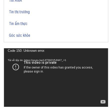
Tin thị trường
Tin ẩm thực
Góc sức khỏe
Trình
Code 150: Unknown error.
chơi
Tải về tệp tin: https://youtu.be/L6T392V5JHA?_=1
Video