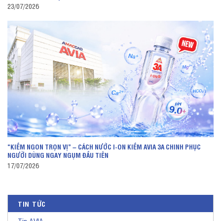
23/07/2026
“KIỀM NGON TRỌN VỊ” – CÁCH NƯỚC I-ON KIỀM AVIA 3A CHINH PHỤC
NGƯỜI DÙNG NGAY NGỤM ĐẦU TIÊN
17/07/2026
TIN TỨC
Tin AVIA