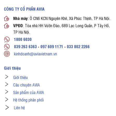
CÔNG TY CỔ PHẦN AVIA
Nhà máy
: Ô CN6 KCN Nguyên Khê, Xã Phúc Thịnh, TP Hà Nội.
VPĐD
: Tòa nhà HH Vườn Đào, 689 Lạc Long Quân, P Tây Hồ,
TP Hà Nội.
1800 6030
039 263 6363
-
097 609 1171
-
033 802 2266
kinhdoanh@aviavietnam.vn
Giới thiệu
Giới thiệu
Câu chuyện AVIA
Sản phẩm của AVIA
Hệ thống phân phối
Liên hệ