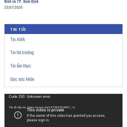
Bình và TP. Nam Định
23/07/2026
TIN TỨC
Tin AVIA
Tin thị trường
Tin ẩm thực
Góc sức khỏe
Trình
Code 150: Unknown error.
chơi
Tải về tệp tin: https://youtu.be/L6T392V5JHA?_=1
Video