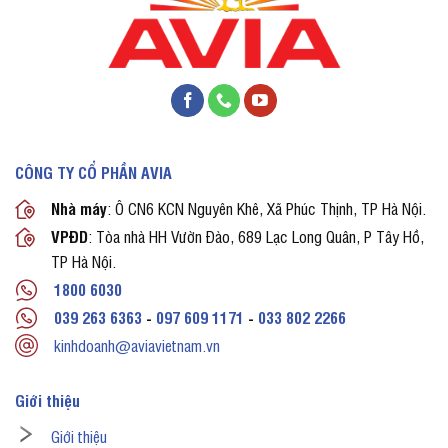
CÔNG TY CỔ PHẦN AVIA
Nhà máy
: Ô CN6 KCN Nguyên Khê, Xã Phúc Thịnh, TP Hà Nội.
VPĐD
: Tòa nhà HH Vườn Đào, 689 Lạc Long Quân, P Tây Hồ,
TP Hà Nội.
1800 6030
039 263 6363
-
097 609 1171
-
033 802 2266
kinhdoanh@aviavietnam.vn
Giới thiệu
Giới thiệu