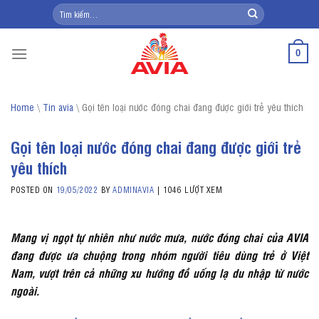
Skip
Tìm
kiếm:
to
content
0
Home
\
Tin avia
\
Gọi tên loại nước đóng chai đang được giới trẻ yêu thích
Gọi tên loại nước đóng chai đang được giới trẻ
yêu thích
POSTED ON
19/05/2022
BY
ADMINAVIA
|
1046 LƯỢT XEM
Mang vị ngọt tự nhiên như nước mưa, nước đóng chai của AVIA
đang được ưa chuộng trong nhóm người tiêu dùng trẻ ở Việt
Nam, vượt trên cả những xu hướng đồ uống lạ du nhập từ nước
ngoài.