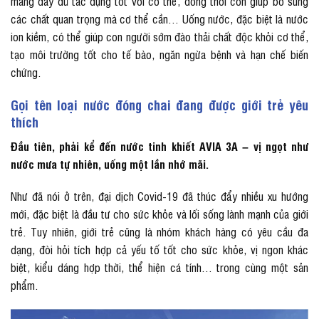
mang đầy đủ tác dụng tốt với cơ thể, đồng thời còn giúp bổ sung
các chất quan trọng mà cơ thể cần… Uống nước, đặc biệt là nước
ion kiềm, có thể giúp con người sớm đào thải chất độc khỏi cơ thể,
tạo môi trường tốt cho tế bào, ngăn ngừa bệnh và hạn chế biến
chứng.
Gọi tên loại nước đóng chai đang được giới trẻ yêu
thích
Đầu tiên, phải kể đến nước tinh khiết AVIA 3A – vị ngọt như
nước mưa tự nhiên, uống một lần nhớ mãi.
Như đã nói ở trên, đại dịch Covid-19 đã thúc đẩy nhiều xu hướng
mới, đặc biệt là đầu tư cho sức khỏe và lối sống lành mạnh của giới
trẻ. Tuy nhiên, giới trẻ cũng là nhóm khách hàng có yêu cầu đa
dạng, đòi hỏi tích hợp cả yếu tố tốt cho sức khỏe, vị ngon khác
biệt, kiểu dáng hợp thời, thể hiện cá tính… trong cùng một sản
phẩm.