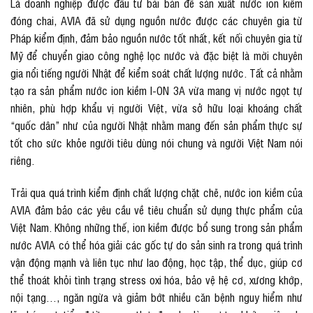
Là doanh nghiệp được đầu tư bài bản để sản xuất nước ion kiềm
đóng chai, AVIA đã sử dụng nguồn nước được các chuyên gia từ
Pháp kiểm định, đảm bảo nguồn nước tốt nhất, kết nối chuyên gia từ
Mỹ để chuyển giao công nghệ lọc nước và đặc biệt là mời chuyên
gia nổi tiếng người Nhật để kiểm soát chất lượng nước. Tất cả nhằm
tạo ra sản phẩm nước ion kiềm I-ON 3A vừa mang vị nước ngọt tự
nhiên, phù hợp khẩu vị người Việt, vừa sở hữu loại khoáng chất
“quốc dân” như của người Nhật nhằm mang đến sản phẩm thực sự
tốt cho sức khỏe người tiêu dùng nói chung và người Việt Nam nói
riêng.
Trải qua quá trình kiểm định chất lượng chặt chẽ, nước ion kiềm của
AVIA đảm bảo các yêu cầu về tiêu chuẩn sử dụng thực phẩm của
Việt Nam. Không những thế, ion kiềm được bổ sung trong sản phẩm
nước AVIA có thể hóa giải các gốc tự do sản sinh ra trong quá trình
vận động mạnh và liên tục như lao động, học tập, thể dục, giúp cơ
thể thoát khỏi tình trạng stress oxi hóa, bảo vệ hệ cơ, xương khớp,
nội tạng…, ngăn ngừa và giảm bớt nhiều căn bệnh nguy hiểm như