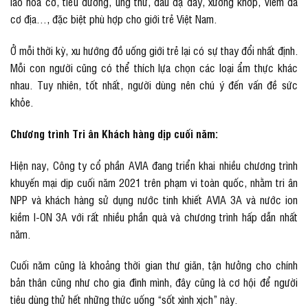
lão hóa cơ, tiểu đường, ung thư, đau dạ dày, xương khớp, viêm da
cơ địa…, đặc biệt phù hợp cho giới trẻ Việt Nam.
Ở mỗi thời kỳ, xu hướng đồ uống giới trẻ lại có sự thay đổi nhất định.
Mỗi con người cũng có thể thích lựa chọn các loại ẩm thực khác
nhau. Tuy nhiên, tốt nhất, người dùng nên chú ý đến vấn đề sức
khỏe.
Chương trình Tri ân Khách hàng dịp cuối năm:
Hiện nay, Công ty cổ phần AVIA đang triển khai nhiều chương trình
khuyến mại dịp cuối năm 2021 trên phạm vi toàn quốc, nhằm tri ân
NPP và khách hàng sử dụng nước tinh khiết AVIA 3A và nước ion
kiềm I-ON 3A với rất nhiều phần quà và chương trình hấp dẫn nhất
năm.
Cuối năm cũng là khoảng thời gian thư giãn, tận hưởng cho chính
bản thân cũng như cho gia đình mình, đây cũng là cơ hội để người
tiêu dùng thử hết những thức uống “sốt xình xịch” này.