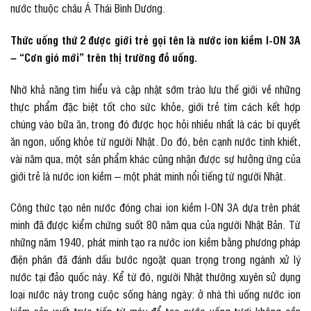
nước thuộc châu Á Thái Bình Dương.
Thức uống thứ 2 được giới trẻ gọi tên là nước ion kiềm I-ON 3A
– “Cơn gió mới” trên thị trường đồ uống.
Nhờ khả năng tìm hiểu và cập nhật sớm trào lưu thế giới về những
thực phẩm đặc biệt tốt cho sức khỏe, giới trẻ tìm cách kết hợp
chúng vào bữa ăn, trong đó được học hỏi nhiều nhất là các bí quyết
ăn ngon, uống khỏe từ người Nhật. Do đó, bên cạnh nước tinh khiết,
vài năm qua, một sản phẩm khác cũng nhận được sự hưởng ứng của
giới trẻ là nước ion kiềm – một phát minh nổi tiếng từ người Nhật.
Công thức tạo nên nước đóng chai ion kiềm I-ON 3A dựa trên phát
minh đã được kiểm chứng suốt 80 năm qua của người Nhật Bản. Từ
những năm 1940, phát minh tạo ra nước ion kiềm bằng phương pháp
điện phân đã đánh dấu bước ngoặt quan trọng trong ngành xử lý
nước tại đảo quốc này. Kể từ đó, người Nhật thường xuyên sử dụng
loại nước này trong cuộc sống hàng ngày: ở nhà thì uống nước ion