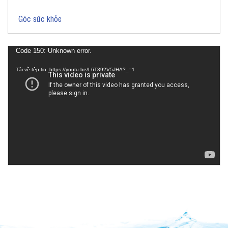
Góc sức khỏe
Trình
Code 150: Unknown error.
chơi
Tải về tệp tin: https://youtu.be/L6T392V5JHA?_=1
Video