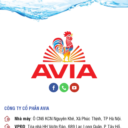
CÔNG TY CỔ PHẦN AVIA
Nhà máy
: Ô CN6 KCN Nguyên Khê, Xã Phúc Thịnh, TP Hà Nội.
VPĐD
: Tòa nhà HH Vườn Đào, 689 Lạc Long Quân, P Tây Hồ,