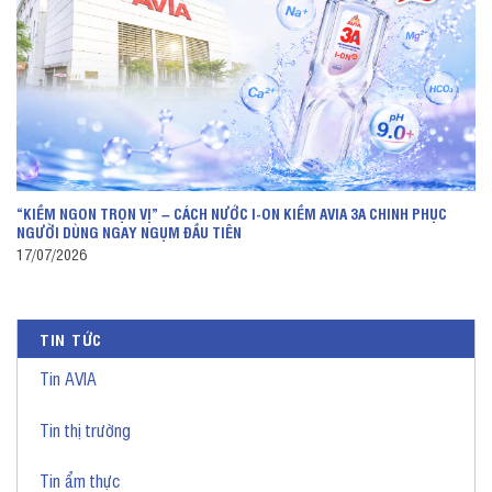
“KIỀM NGON TRỌN VỊ” – CÁCH NƯỚC I-ON KIỀM AVIA 3A CHINH PHỤC
NGƯỜI DÙNG NGAY NGỤM ĐẦU TIÊN
17/07/2026
TIN TỨC
Tin AVIA
Tin thị trường
Tin ẩm thực