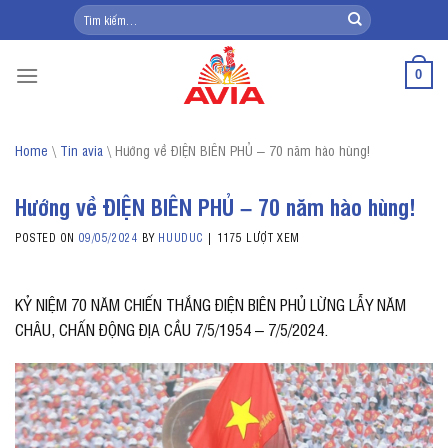
Skip
Tìm
kiếm:
to
content
0
Home
\
Tin avia
\
Hướng về ĐIỆN BIÊN PHỦ – 70 năm hào hùng!
Hướng về ĐIỆN BIÊN PHỦ – 70 năm hào hùng!
POSTED ON
09/05/2024
BY
HUUDUC
|
1175 LƯỢT XEM
KỶ NIỆM 70 NĂM CHIẾN THẮNG ĐIỆN BIÊN PHỦ LỪNG LẪY NĂM
CHÂU, CHẤN ĐỘNG ĐỊA CẦU 7/5/1954 – 7/5/2024.