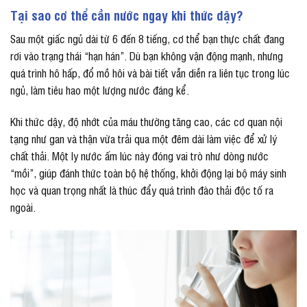
Tại sao cơ thể cần nước ngay khi thức dậy?
Sau một giấc ngủ dài từ 6 đến 8 tiếng, cơ thể bạn thực chất đang
rơi vào trạng thái “hạn hán”. Dù bạn không vận động mạnh, nhưng
quá trình hô hấp, đổ mồ hôi và bài tiết vẫn diễn ra liên tục trong lúc
ngủ, làm tiêu hao một lượng nước đáng kể.
Khi thức dậy, độ nhớt của máu thường tăng cao, các cơ quan nội
tạng như gan và thận vừa trải qua một đêm dài làm việc để xử lý
chất thải. Một ly nước ấm lúc này đóng vai trò như dòng nước
“mồi”, giúp đánh thức toàn bộ hệ thống, khởi động lại bộ máy sinh
học và quan trọng nhất là thúc đẩy quá trình đào thải độc tố ra
ngoài.