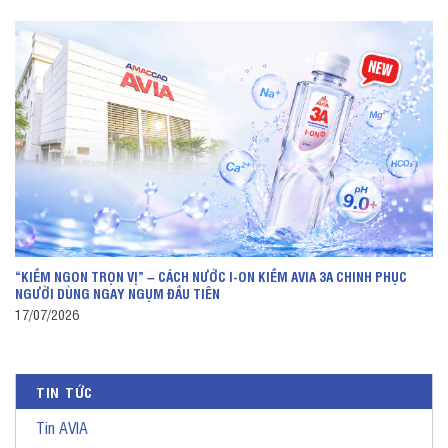
“KIỀM NGON TRỌN VỊ” – CÁCH NƯỚC I-ON KIỀM AVIA 3A CHINH PHỤC
NGƯỜI DÙNG NGAY NGỤM ĐẦU TIÊN
17/07/2026
TIN TỨC
Tin AVIA