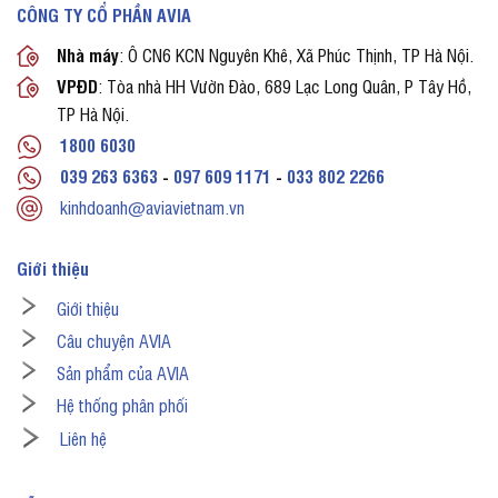
CÔNG TY CỔ PHẦN AVIA
Nhà máy
: Ô CN6 KCN Nguyên Khê, Xã Phúc Thịnh, TP Hà Nội.
VPĐD
: Tòa nhà HH Vườn Đào, 689 Lạc Long Quân, P Tây Hồ,
TP Hà Nội.
1800 6030
039 263 6363
-
097 609 1171
-
033 802 2266
kinhdoanh@aviavietnam.vn
Giới thiệu
Giới thiệu
Câu chuyện AVIA
Sản phẩm của AVIA
Hệ thống phân phối
Liên hệ