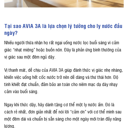
Tại sao AVIA 3A là lựa chọn lý tưởng cho ly nước đầu
ngày?
Nhiều người thừa nhận họ rất ngại uống nước lọc buổi sáng vì cảm
giác “nhạt miệng” hoặc buồn nôn. Đây là phản ứng bình thường của
vị giác sau một đêm ngủ dậy.
Vị thanh mát, dễ chịu của AVIA 3A giúp đánh thức vị giác nhẹ nhàng,
khiến việc uống hết cốc nước trở nên dễ dàng và thư thái hơn. Độ
tinh khiết đạt chuẩn, đảm bảo an toàn cho niêm mạc dạ dày nhạy
cảm vào buổi sáng.
Ngay khi thức dậy, hãy dành tặng cơ thể một ly nước ấm. Đó là
cách rẻ nhất, đơn giản nhất để nói lời “cảm ơn” với cơ thể mình sau
một đêm dài và chuẩn bị sẵn sàng cho một ngày mới tràn đầy năng
lượng.