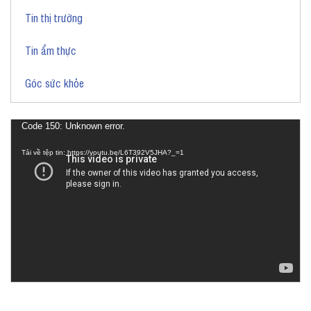
Tin thị trường
Tin ẩm thực
Góc sức khỏe
Trình
Code 150: Unknown error.
chơi
Tải về tệp tin: https://youtu.be/L6T392V5JHA?_=1
Video