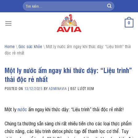
Skip
Tìm
kiếm:
to
content
0
Home
\
Góc sức khỏe
\
Một ly nước ấm ngay khi thức dậy: “Liệu trình” thải
độc rẻ nhất
Một ly nước ấm ngay khi thức dậy: “Liệu trình”
thải độc rẻ nhất
POSTED ON
13/12/2025
BY
ADMINAVIA
|
857 LƯỢT XEM
Một ly
nước
ấm ngay khi thức dậy: “Liệu trình” thải độc rẻ nhất!
Chúng ta thường sẵn sàng chi rất nhiều tiền cho các loại thực phẩm
chức năng, các liệu trình detox phức tạp để thanh lọc cơ thể. Tuy