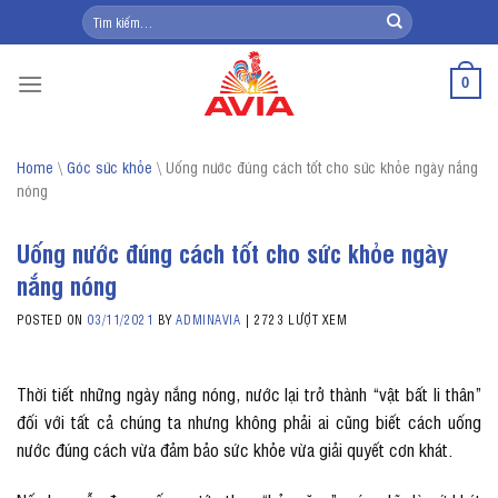
Skip
Tìm
kiếm:
to
content
0
Home
\
Góc sức khỏe
\
Uống nước đúng cách tốt cho sức khỏe ngày nắng
nóng
Uống nước đúng cách tốt cho sức khỏe ngày
nắng nóng
POSTED ON
03/11/2021
BY
ADMINAVIA
|
2723 LƯỢT XEM
Thời tiết những ngày nắng nóng, nước lại trở thành “vật bất li thân”
đối với tất cả chúng ta nhưng không phải ai cũng biết cách uống
nước đúng cách vừa đảm bảo sức khỏe vừa giải quyết cơn khát.