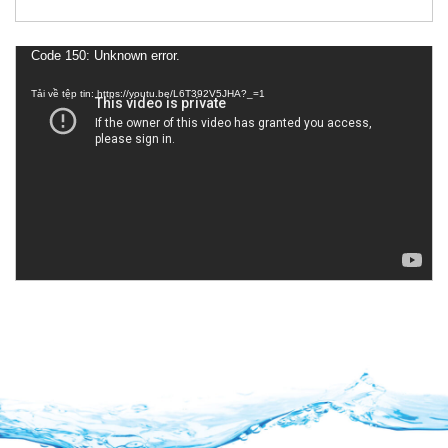
Trình
Code 150: Unknown error.
chơi
Tải về tệp tin: https://youtu.be/L6T392V5JHA?_=1
Video