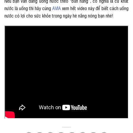
Nếu bạn vẫn đang uống nước theo “bản năng”, có nghĩa là cứ khát
nước là uống thì hãy cùng
AVIA
xem hết video này để biết cách uống
nước có lợi cho sức khỏe trong ngày hè nắng nóng bạn nhé!