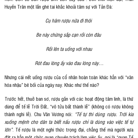
Huyền Trân một lần ghé tai khắc khoải tâm sự với Tản Đà:
Cụ hâm rượu nữa đi thôi
Be này chừng sắp cạn rồi còn đâu
Rồi lên ta uống với nhau
Rót đau lòng ấy vào đau lòng này…
Nhưng cái nết uống rượu của cổ nhân hoàn toàn khác hẳn với “văn
hóa nhậu” bê bối của ngày nay. Khác như thế nào?
Trước hết, thuở ban sơ, rượu gắn với các hoạt động tâm linh, là thứ
dùng để tế lễ Trời Đất, “vô tửu bất thành lễ” (không có rượu không
thành nghi lễ). Chu Văn Vương nói:
“Tế tự thì dùng rượu. Trời kia
xuống mệnh cho dân ta biết nấu rượu chỉ là dùng vào việc tế tự
lớn”
. Tế rượu là một nghi thức trọng đại, chẳng thế mà người xưa
đặt ra hẳn một chức quan chuyên trách làm việc ấy, gọi là “quan Tế