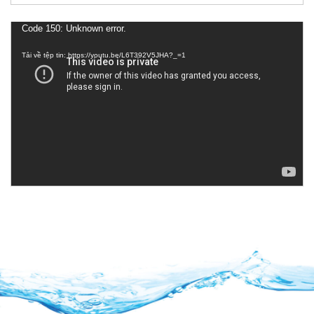
Trình
Code 150: Unknown error.
chơi
Tải về tệp tin: https://youtu.be/L6T392V5JHA?_=1
Video