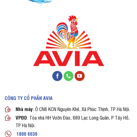
CÔNG TY CỔ PHẦN AVIA
Nhà máy
: Ô CN6 KCN Nguyên Khê, Xã Phúc Thịnh, TP Hà Nội.
VPĐD
: Tòa nhà HH Vườn Đào, 689 Lạc Long Quân, P Tây Hồ,
TP Hà Nội.
1800 6030