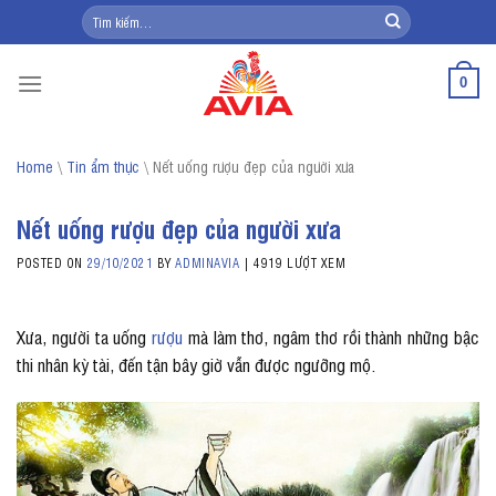
Skip
Tìm
kiếm:
to
content
0
Home
\
Tin ẩm thực
\
Nết uống rượu đẹp của người xưa
Nết uống rượu đẹp của người xưa
POSTED ON
29/10/2021
BY
ADMINAVIA
|
4919 LƯỢT XEM
Xưa, người ta uống
rượu
mà làm thơ, ngâm thơ rồi thành những bậc
thi nhân kỳ tài, đến tận bây giờ vẫn được ngưỡng mộ.