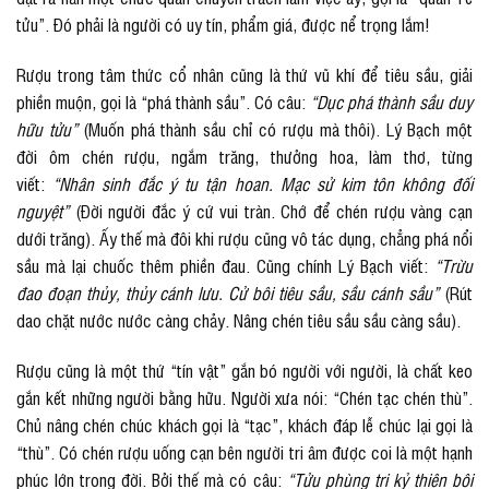
tửu”. Đó phải là người có uy tín, phẩm giá, được nể trọng lắm!
Rượu trong tâm thức cổ nhân cũng là thứ vũ khí để tiêu sầu, giải
phiền muộn, gọi là “phá thành sầu”. Có câu:
“Dục phá thành sầu duy
hữu tửu”
(Muốn phá thành sầu chỉ có rượu mà thôi). Lý Bạch một
đời ôm chén rượu, ngắm trăng, thưởng hoa, làm thơ, từng
viết:
“Nhân sinh đắc ý tu tận hoan. Mạc sử kim tôn không đối
nguyệt”
(Đời người đắc ý cứ vui tràn. Chớ để chén rượu vàng cạn
dưới trăng). Ấy thế mà đôi khi rượu cũng vô tác dụng, chẳng phá nổi
sầu mà lại chuốc thêm phiền đau. Cũng chính Lý Bạch viết:
“Trừu
đao đoạn thủy, thủy cánh lưu. Cử bôi tiêu sầu, sầu cánh sầu”
(Rút
dao chặt nước nước càng chảy. Nâng chén tiêu sầu sầu càng sầu).
Rượu cũng là một thứ “tín vật” gắn bó người với người, là chất keo
gắn kết những người bằng hữu. Người xưa nói: “Chén tạc chén thù”.
Chủ nâng chén chúc khách gọi là “tạc”, khách đáp lễ chúc lại gọi là
“thù”. Có chén rượu uống cạn bên người tri âm được coi là một hạnh
phúc lớn trong đời. Bởi thế mà có câu:
“Tửu phùng tri kỷ thiên bôi