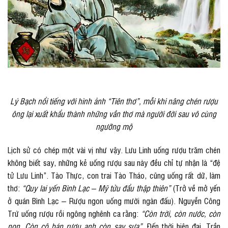
Lý Bạch nổi tiếng với hình ảnh “Tiên thơ”, mỗi khi nâng chén rượu
ông lại xuất khẩu thành những vần thơ mà người đời sau vô cùng
ngưỡng mộ
Lịch sử có chép một vài vị như vậy. Lưu Linh uống rượu trăm chén
không biết say, những kẻ uống rượu sau này đều chỉ tự nhận là “đệ
tử Lưu Linh”. Tào Thực, con trai Tào Tháo, cũng uống rất dữ, làm
thơ:
“Quy lai yến Bình Lạc – Mỹ tửu đẩu thập thiên”
(Trở về mở yến
ở quán Bình Lạc – Rượu ngon uống mười ngàn đấu). Nguyễn Công
Trứ uống rượu rồi ngông nghênh ca rằng:
“Còn trời, còn nước, còn
non. Còn cô bán rượu anh còn say sưa”
. Đến thời hiện đại, Trần