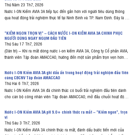
Thứ Năm 23 Th7, 2026
Nước I-ON Kiềm AVIA 3A tiếp tục đến gần hơn với người tiêu dùng thông
qua hoạt động trải nghiệm thực tế tại Ninh Bình và TP. Nam Định. Đây là dịp
để người dân trực tiếp thưởng thức sản phẩm, tìm hiểu về dòng nước uống
ion kiềm pH 9.0+ của AVIA, đồng thời...
“KIỀM NGON TRỌN VỊ” – CÁCH NƯỚC I-ON KIỀM AVIA 3A CHINH PHỤC
NGƯỜI DÙNG NGAY NGỤM ĐẦU TIÊN
Thứ Sáu 17 Th7, 2026
(Dân trí) – Khi ra mắt dòng nước i-on kiềm AVIA 3A, Công ty Cổ phần AVIA,
thành viên Tập đoàn AMACCAO, hướng đến một sản phẩm trọn vẹn hơn
cho người dùng: pH 9.0+, giàu Hydrogen, bổ sung khoáng chất tự nhiên và
vị “kiềm ngon trọn vị” để uống hàng ngày. Khi nước...
Nước I-ON Kiềm AVIA 3A ghi dấu ấn trong hoạt động trải nghiệm đầu tiên
cùng CBCNV Tập đoàn AMACCAO
Thứ Hai 6 Th7, 2026
Nước I-ON Kiềm AVIA 3A đã chính thức có buổi trải nghiệm đầu tiên dành
cho cán bộ công nhân viên Tập đoàn AMACCAO, mở đầu chuỗi hoạt động
giới thiệu sản phẩm đến những người đồng hành cùng thương hiệu trong
suốt quá trình phát triển. Với thông điệp “Kiềm ngon, trọn vị”, chương...
Nước I-ON Kiềm AVIA 3A pH 9.0+ chính thức ra mắt – “Kiềm ngon”, trọn
vị
Thứ Sáu 3 Th7, 2026
Nước I-ON Kiềm AVIA 3A chính thức ra mắt, đánh dấu bước tiến mới của