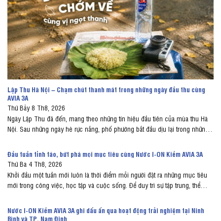
Lập Thu Hà Nội – Chạm chút thanh mát trong những ngày đầu thu cùng
AVIA 3A
Thứ Bảy 8 Th8, 2026
Ngày Lập Thu đã đến, mang theo những tín hiệu đầu tiên của mùa thu Hà
Nội. Sau những ngày hè rực nắng, phố phường bắt đầu dịu lại trong những
tia nắng nhẹ, những cơn gió se và nhịp sống có phần thong thả hơn. Đây
cũng là lúc người Hà Nội tìm về...
Đầu tuần tỉnh táo, bứt phá mọi mục tiêu cùng Nước I-ON Kiềm AVIA 3A
Thứ Ba 4 Th8, 2026
Khởi đầu một tuần mới luôn là thời điểm mỗi người đặt ra những mục tiêu
mới trong công việc, học tập và cuộc sống. Để duy trì sự tập trung, thể
trạng ổn định và nguồn năng lượng bền bỉ, việc bổ sung nước đầy đủ đóng
vai trò rất quan trọng. Nước I-ON...
Nước I-ON Kiềm AVIA 3A ghi dấu ấn qua hoạt động trải nghiệm tại Ninh
Bình và TP. Nam Định