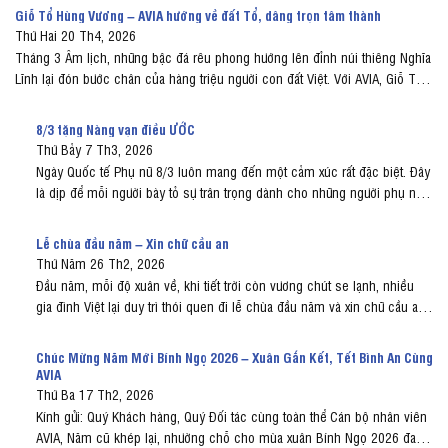
Giỗ Tổ Hùng Vương – AVIA hướng về đất Tổ, dâng trọn tâm thành
Thứ Hai 20 Th4, 2026
Tháng 3 Âm lịch, những bậc đá rêu phong hướng lên đỉnh núi thiêng Nghĩa
Lĩnh lại đón bước chân của hàng triệu người con đất Việt. Với AVIA, Giỗ Tổ
Hùng Vương là dịp để nhìn lại cội nguồn, đồng thời khẳng định tinh thần gìn
giữ và tiếp nối những giá trị văn...
8/3 tặng Nàng vạn điều ƯỚC
Thứ Bảy 7 Th3, 2026
Ngày Quốc tế Phụ nữ 8/3 luôn mang đến một cảm xúc rất đặc biệt. Đây
là dịp để mỗi người bày tỏ sự trân trọng dành cho những người phụ nữ
quan trọng trong cuộc sống, từ mẹ, vợ, chị em đến người yêu và đồng
nghiệp. Một bó hoa hồng rực rỡ, một...
Lễ chùa đầu năm – Xin chữ cầu an
Thứ Năm 26 Th2, 2026
Đầu năm, mỗi độ xuân về, khi tiết trời còn vương chút se lạnh, nhiều
gia đình Việt lại duy trì thói quen đi lễ chùa đầu năm và xin chữ cầu an.
Đây là nét đẹp văn hóa đã được gìn giữ qua nhiều thế hệ, gắn liền với
mong ước về một năm...
Chúc Mừng Năm Mới Bính Ngọ 2026 – Xuân Gắn Kết, Tết Bình An Cùng
AVIA
Thứ Ba 17 Th2, 2026
Kính gửi: Quý Khách hàng, Quý Đối tác cùng toàn thể Cán bộ nhân viên
AVIA, Năm cũ khép lại, nhường chỗ cho mùa xuân Bính Ngọ 2026 đang