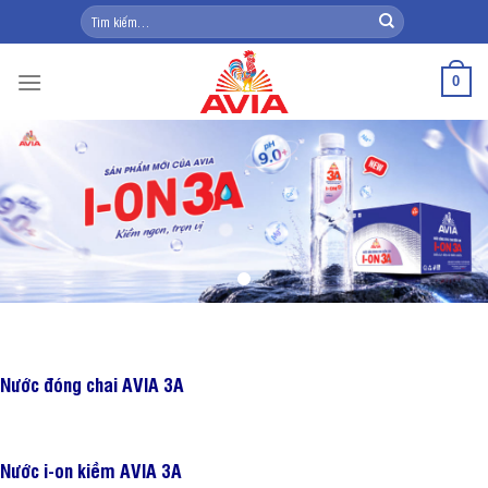
Skip
Tìm
kiếm:
to
content
0
Nước đóng chai AVIA 3A
Nước i-on kiềm AVIA 3A