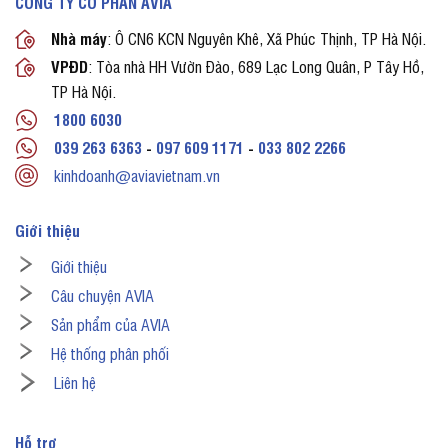
CÔNG TY CỔ PHẦN AVIA
Nhà máy
: Ô CN6 KCN Nguyên Khê, Xã Phúc Thịnh, TP Hà Nội.
VPĐD
: Tòa nhà HH Vườn Đào, 689 Lạc Long Quân, P Tây Hồ,
TP Hà Nội.
1800 6030
039 263 6363
-
097 609 1171
-
033 802 2266
kinhdoanh@aviavietnam.vn
Giới thiệu
Giới thiệu
Câu chuyện AVIA
Sản phẩm của AVIA
Hệ thống phân phối
Liên hệ
Hỗ trợ